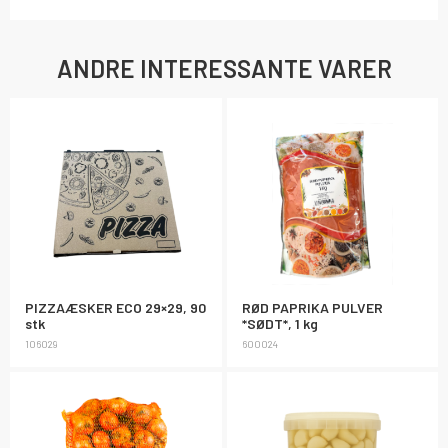
ANDRE INTERESSANTE VARER
PIZZAÆSKER ECO 29×29, 90
RØD PAPRIKA PULVER
stk
*SØDT*, 1 kg
106029
600024