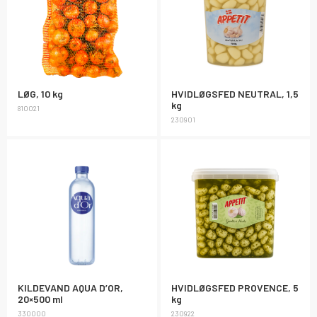
LØG, 10 kg
HVIDLØGSFED NEUTRAL, 1,5
kg
810021
230901
KILDEVAND AQUA D’OR,
HVIDLØGSFED PROVENCE, 5
20×500 ml
kg
330000
230922