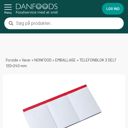
LOG IND
Menu
Forside
»
Varer
»
NONFOOD
»
EMBALLAGE
»
TELEFONBLOK 3 DELT
120×240 mm