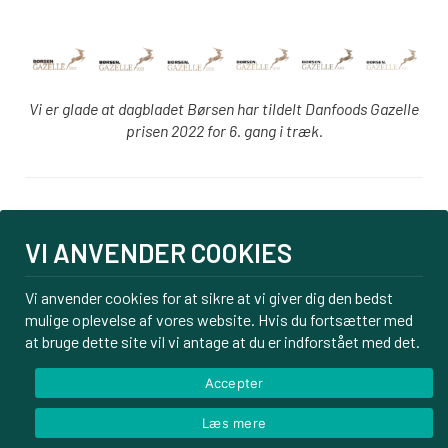
Vi er glade at dagbladet Børsen har tildelt Danfoods Gazelle
prisen 2022 for 6. gang i træk.
Login
VI ANVENDER COOKIES
PBS tilmelding
Om os
Vi anvender cookies for at sikre at vi giver dig den bedst
mulige oplevelse af vores website. Hvis du fortsætter med
Kontakt
at bruge dette site vil vi antage at du er indforstået med det.
Handelsbetingelser
Privatlivspolitik
Accepter
Læs mere
© Danfoods ApS – CVR 32771920