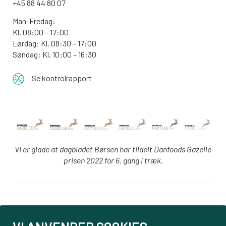
+45 88 44 80 07
Man-Fredag:
Kl. 08:00 – 17:00
Lørdag: Kl. 08:30 – 17:00
Søndag: Kl. 10:00 – 16:30
Se kontrolrapport
Vi er glade at dagbladet Børsen har tildelt Danfoods Gazelle
prisen 2022 for 6. gang i træk.
Login
PBS tilmelding