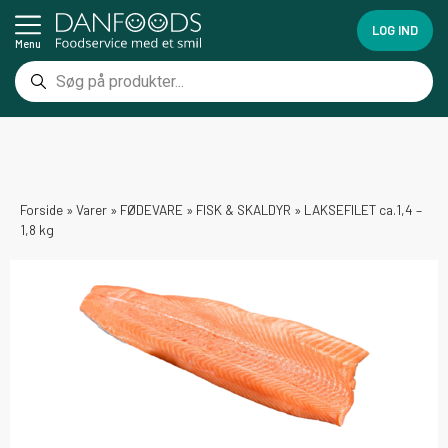
LOG IND
Menu
Forside
»
Varer
»
FØDEVARE
»
FISK & SKALDYR
»
LAKSEFILET ca.1,4 –
1,8 kg