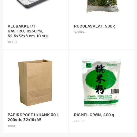
ALUBAKKE 1/1
RUCOLASALAT, 500 g
GASTRO,10250 ml,
840004
52,5x32x8 cm, 10 stk
110014
PAPIRSPOSE U/HANK 30 l,
RISMEL GRØN, 400 g
200stk, 32x16x45
212005
116109