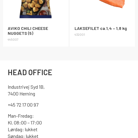
AVIKO CHILI CHEESE
LAKSEFILET ca.1,4 – 1,8 kg
NUGGETS (5)
432001
445007
HEAD OFFICE
Industrivej Syd 1B,
7400 Herning
+45 72 17 00 97
Man-Fredag:
Kl. 08:00 – 17:00
Lørdag: lukket
Søndag: lukket