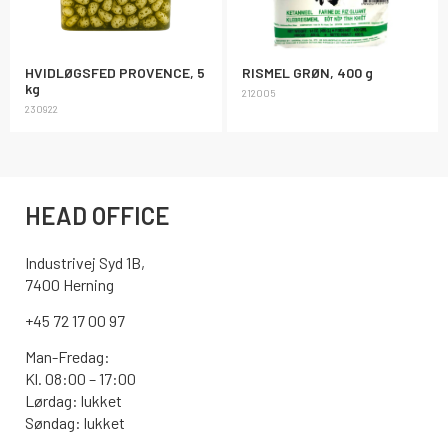
HVIDLØGSFED PROVENCE, 5
RISMEL GRØN, 400 g
kg
212005
230922
HEAD OFFICE
Industrivej Syd 1B,
7400 Herning
+45 72 17 00 97
Man-Fredag:
Kl. 08:00 – 17:00
Lørdag: lukket
Søndag: lukket