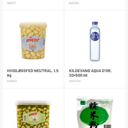
483371
840004
HVIDLØGSFED NEUTRAL, 1,5
KILDEVAND AQUA D’OR,
kg
20×500 ml
230901
330000