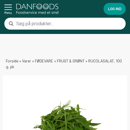
LOG IND
Menu
Forside
»
Varer
»
FØDEVARE
»
FRUGT & GRØNT
»
RUCOLASALAT, 100
g, pk