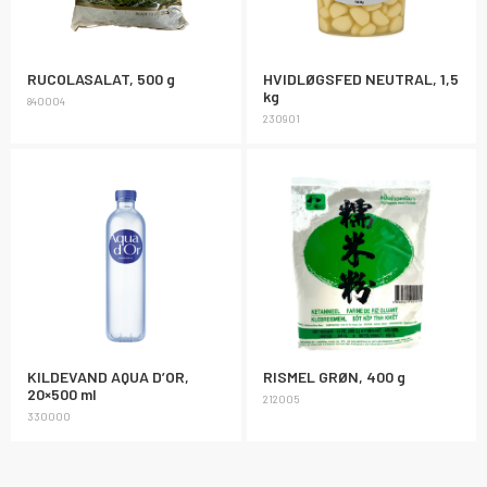
RUCOLASALAT, 500 g
HVIDLØGSFED NEUTRAL, 1,5
kg
840004
230901
KILDEVAND AQUA D’OR,
RISMEL GRØN, 400 g
20×500 ml
212005
330000