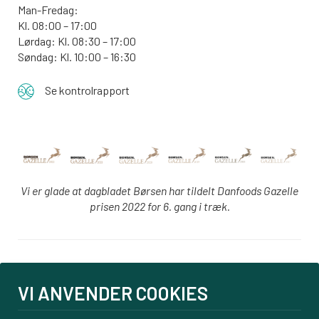
Man-Fredag:
Kl. 08:00 – 17:00
Lørdag: Kl. 08:30 – 17:00
Søndag: Kl. 10:00 – 16:30
Se kontrolrapport
Vi er glade at dagbladet Børsen har tildelt Danfoods Gazelle
prisen 2022 for 6. gang i træk.
Login
VI ANVENDER COOKIES
PBS tilmelding