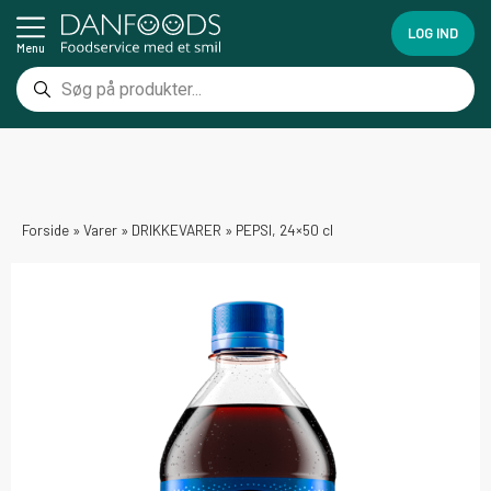
LOG IND
Menu
Forside
»
Varer
»
DRIKKEVARER
»
PEPSI, 24×50 cl