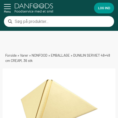
LOG IND
Menu
Forside
»
Varer
»
NONFOOD
»
EMBALLAGE
»
DUNILIN SERVIET 48×48
cm CREAM, 36 stk