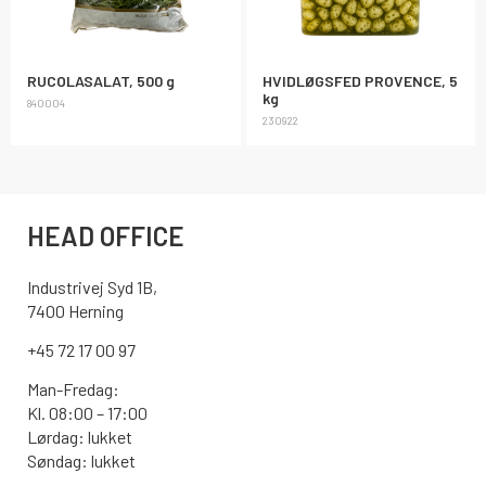
RUCOLASALAT, 500 g
HVIDLØGSFED PROVENCE, 5
kg
840004
230922
HEAD OFFICE
Industrivej Syd 1B,
7400 Herning
+45 72 17 00 97
Man-Fredag:
Kl. 08:00 – 17:00
Lørdag: lukket
Søndag: lukket