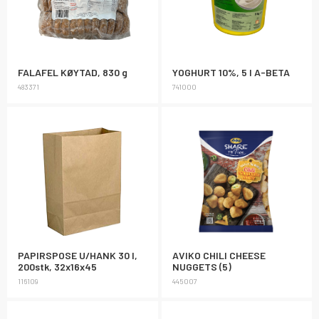
FALAFEL KØYTAD, 830 g
YOGHURT 10%, 5 l A-BETA
483371
741000
PAPIRSPOSE U/HANK 30 l,
AVIKO CHILI CHEESE
200stk, 32x16x45
NUGGETS (5)
116109
445007