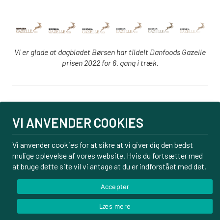
Vi er glade at dagbladet Børsen har tildelt Danfoods Gazelle
prisen 2022 for 6. gang i træk.
Login
VI ANVENDER COOKIES
PBS tilmelding
Om os
Vi anvender cookies for at sikre at vi giver dig den bedst
mulige oplevelse af vores website. Hvis du fortsætter med
Kontakt
at bruge dette site vil vi antage at du er indforstået med det.
Handelsbetingelser
Privatlivspolitik
Accepter
Læs mere
© Danfoods ApS – CVR 32771920