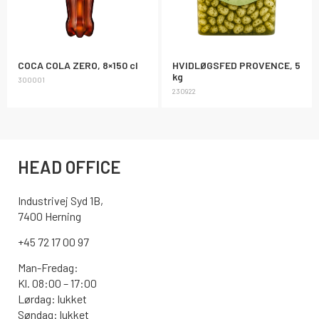
COCA COLA ZERO, 8×150 cl
HVIDLØGSFED PROVENCE, 5
kg
300001
230922
HEAD OFFICE
Industrivej Syd 1B,
7400 Herning
+45 72 17 00 97
Man-Fredag:
Kl. 08:00 – 17:00
Lørdag: lukket
Søndag: lukket