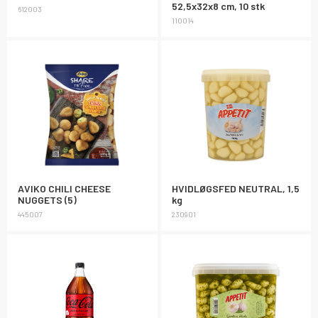
52,5x32x8 cm, 10 stk
612003
110014
AVIKO CHILI CHEESE
HVIDLØGSFED NEUTRAL, 1,5
NUGGETS (5)
kg
445007
230901