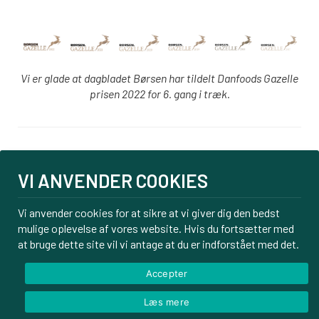
Vi er glade at dagbladet Børsen har tildelt Danfoods Gazelle
prisen 2022 for 6. gang i træk.
Login
VI ANVENDER COOKIES
PBS tilmelding
Om os
Vi anvender cookies for at sikre at vi giver dig den bedst
mulige oplevelse af vores website. Hvis du fortsætter med
Kontakt
at bruge dette site vil vi antage at du er indforstået med det.
Handelsbetingelser
Privatlivspolitik
Accepter
Læs mere
© Danfoods ApS – CVR 32771920