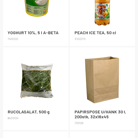
YOGHURT 10%, 5 l A-BETA
PEACH ICE TEA, 50 cl
741000
310070
RUCOLASALAT, 500 g
PAPIRSPOSE U/HANK 30 l,
200stk, 32x16x45
840004
116109