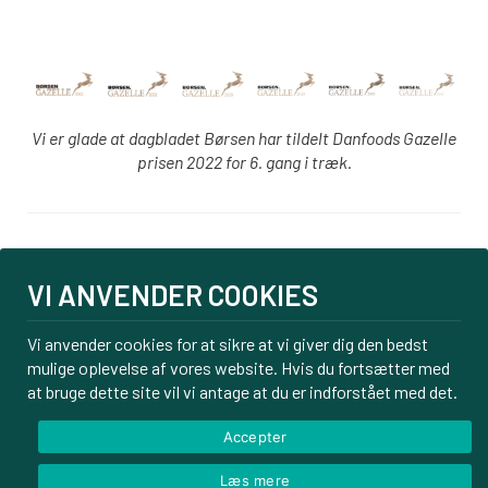
Vi er glade at dagbladet Børsen har tildelt Danfoods Gazelle
prisen 2022 for 6. gang i træk.
Login
VI ANVENDER COOKIES
PBS tilmelding
Om os
Vi anvender cookies for at sikre at vi giver dig den bedst
mulige oplevelse af vores website. Hvis du fortsætter med
Kontakt
at bruge dette site vil vi antage at du er indforstået med det.
Handelsbetingelser
Privatlivspolitik
Accepter
Læs mere