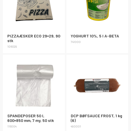
PIZZAÆSKER ECO 29×29, 90
YOGHURT 10%, 5 l A-BETA
stk
741000
106029
SPANDEPOSER 50 l,
DCP BØFSAUCE FROST, 1 kg
600×850 mm, 7 my, 50 stk
(6)
116004
490001