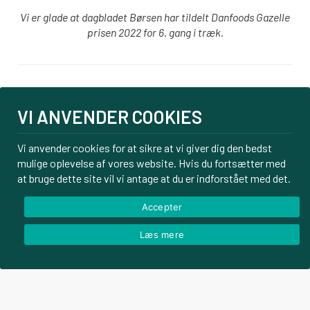
Vi er glade at dagbladet Børsen har tildelt Danfoods Gazelle
prisen 2022 for 6. gang i træk.
Login
VI ANVENDER COOKIES
PBS tilmelding
Om os
Vi anvender cookies for at sikre at vi giver dig den bedst
mulige oplevelse af vores website. Hvis du fortsætter med
Kontakt
at bruge dette site vil vi antage at du er indforstået med det.
Handelsbetingelser
Privatlivspolitik
Accepter
Læs mere
© Danfoods ApS – CVR 32771920