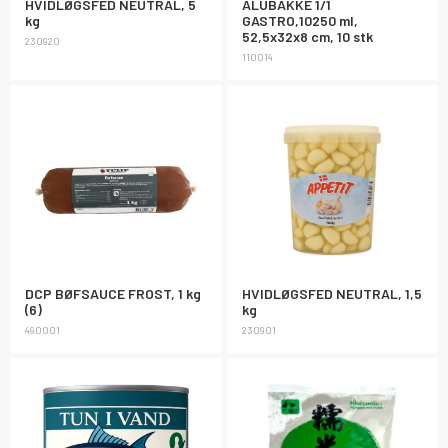
HVIDLØGSFED NEUTRAL, 5
ALUBAKKE 1/1
kg
GASTRO,10250 ml,
52,5x32x8 cm, 10 stk
230920
110014
DCP BØFSAUCE FROST, 1 kg
HVIDLØGSFED NEUTRAL, 1,5
(6)
kg
490001
230901