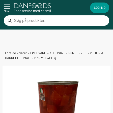
LOG IND
Menu
Forside
»
Varer
»
FØDEVARE
»
KOLONIAL
»
KONSERVES
»
VICTORIA
HAKKEDE TOMATER M/KRYD. 400 g