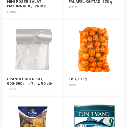
MINI POSER SALAT
FALAFEL KØYTAD, 830 g
MAYONNAISE, 126 stk
483371
612003
SPANDEPOSER 50 l,
LØG, 10 kg
600×850 mm, 7 my, 50 stk
810021
116004