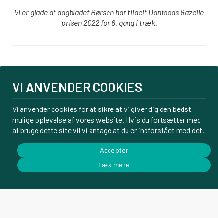
Vi er glade at dagbladet Børsen har tildelt Danfoods Gazelle
prisen 2022 for 6. gang i træk.
Login
VI ANVENDER COOKIES
PBS tilmelding
Om os
Vi anvender cookies for at sikre at vi giver dig den bedst
Kontakt
mulige oplevelse af vores website. Hvis du fortsætter med
Handelsbetingelser
at bruge dette site vil vi antage at du er indforstået med det.
Privatlivspolitik
Accepter
Læs mere
© Danfoods ApS – CVR 32771920