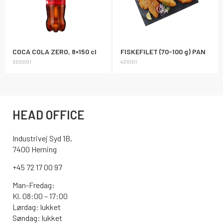
COCA COLA ZERO, 8×150 cl
FISKEFILET (70-100 g) PAN
300001
431001
HEAD OFFICE
Industrivej Syd 1B,
7400 Herning
+45 72 17 00 97
Man-Fredag:
Kl. 08:00 – 17:00
Lørdag: lukket
Søndag: lukket