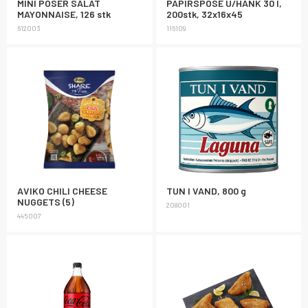
MINI POSER SALAT
PAPIRSPOSE U/HANK 30 l,
MAYONNAISE, 126 stk
200stk, 32x16x45
612003
116109
AVIKO CHILI CHEESE
TUN I VAND, 800 g
NUGGETS (5)
208001
445007