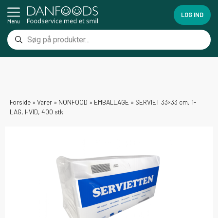
LOG IND
Menu
Forside
»
Varer
»
NONFOOD
»
EMBALLAGE
»
SERVIET 33×33 cm, 1-
LAG, HVID, 400 stk