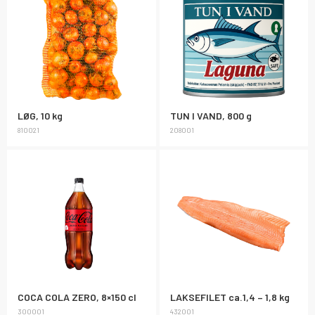
LØG, 10 kg
TUN I VAND, 800 g
810021
208001
COCA COLA ZERO, 8×150 cl
LAKSEFILET ca.1,4 – 1,8 kg
300001
432001