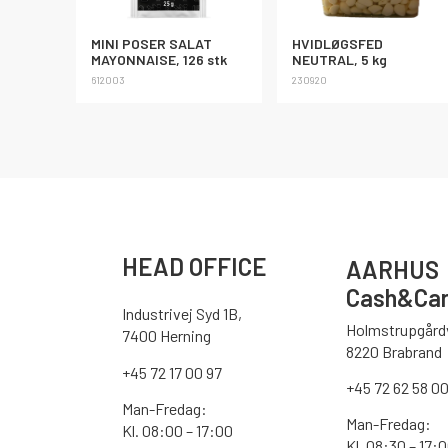
MINI POSER SALAT
HVIDLØGSFED
MAYONNAISE, 126 stk
NEUTRAL, 5 kg
612003
230920
HEAD OFFICE
AARHUS
Cash&Car
Industrivej Syd 1B,
Holmstrupgårdv
7400 Herning
8220 Brabrand
+45 72 17 00 97
+45 72 62 58 0
Man-Fredag:
Man-Fredag:
Kl. 08:00 – 17:00
Kl. 08:30 – 17: