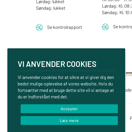
Lørdag: lukket
Lørdag: Kl. 08:
Søndag: lukket
Søndag:
Kl. 10
Se kontro
Se kontrolrapport
VI ANVENDER COOKIES
Vi anvender cookies for at sikre at vi giver dig den
bedst mulige oplevelse af vores website. Hvis du
Vi er glade
fortsætter med at bruge dette site vil vi antage at
du er indforstået med det.
Accepter
Login
P
Læs mere