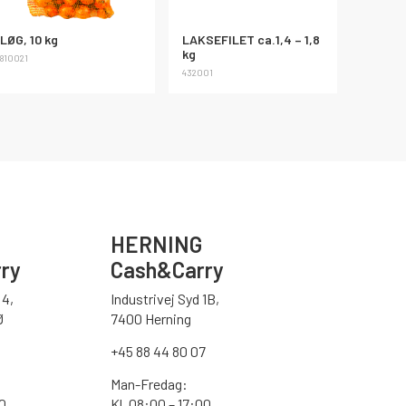
LØG, 10 kg
LAKSEFILET ca.1,4 – 1,8
kg
810021
432001
HERNING
ry
Cash&Carry
4,
Industrivej Syd 1B,
Ø
7400 Herning
+45 88 44 80 07
Man-Fredag:
30
Kl. 08:00 – 17:00