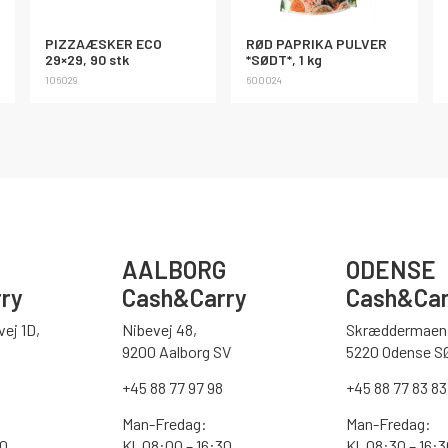
PIZZAÆSKER ECO
RØD PAPRIKA PULVER
29×29, 90 stk
*SØDT*, 1 kg
106029
600024
AALBORG
ODENSE
ry
Cash&Carry
Cash&Car
ej 1D,
Nibevej 48,
Skræddermaen 
9200 Aalborg SV
5220 Odense S
0
+45 88 77 97 98
+45 88 77 83 83
Man-Fredag:
Man-Fredag:
00
Kl. 08:00 – 16:30
Kl. 08:30 – 16: