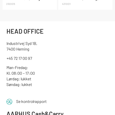
212005
431001
HEAD OFFICE
Industrivej Syd 1B,
7400 Herning
+45 72 17 00 97
Man-Fredag:
Kl. 08:00 – 17:00
Lørdag: lukket
Søndag: lukket
Se kontrolrapport
AARHUS
Cash&Carry