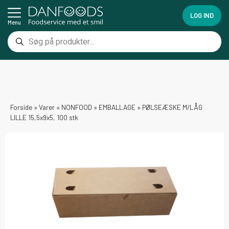
LOG IND
Menu
Forside
»
Varer
»
NONFOOD
»
EMBALLAGE
»
PØLSEÆSKE M/LÅG
LILLE 15,5x9x5, 100 stk