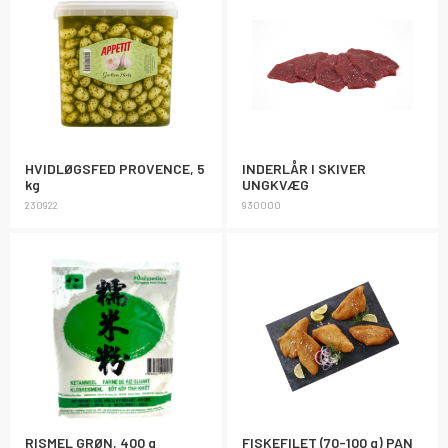
HVIDLØGSFED PROVENCE, 5
INDERLÅR I SKIVER
kg
UNGKVÆG
230922
930000
RISMEL GRØN, 400 g
FISKEFILET (70-100 g) PAN