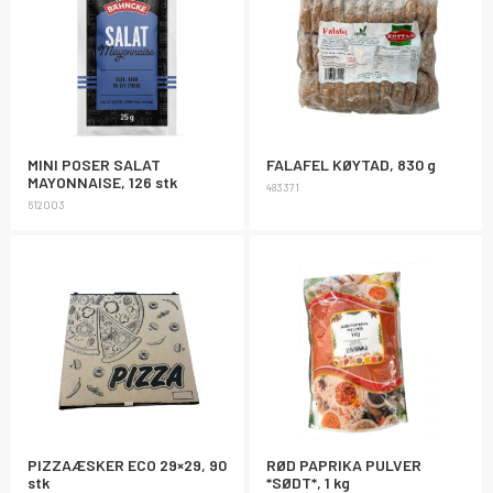
MINI POSER SALAT
FALAFEL KØYTAD, 830 g
MAYONNAISE, 126 stk
483371
612003
PIZZAÆSKER ECO 29×29, 90
RØD PAPRIKA PULVER
stk
*SØDT*, 1 kg