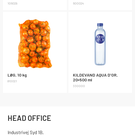
106029
600024
LØG, 10 kg
KILDEVAND AQUA D’OR,
20×500 ml
810021
330000
HEAD OFFICE
Industrivej Syd 1B,