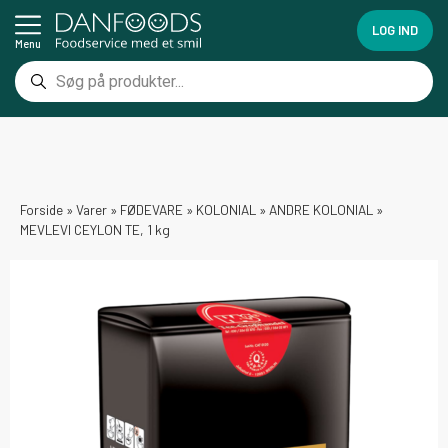
LOG IND
Menu
Forside
»
Varer
»
FØDEVARE
»
KOLONIAL
»
ANDRE KOLONIAL
»
MEVLEVI CEYLON TE, 1 kg