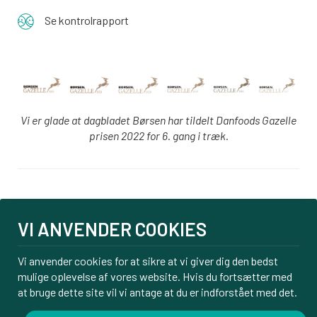
Se kontrolrapport
Vi er glade at dagbladet Børsen har tildelt Danfoods Gazelle
prisen 2022 for 6. gang i træk.
Login
VI ANVENDER COOKIES
PBS tilmelding
Om os
Vi anvender cookies for at sikre at vi giver dig den bedst
Kontakt
mulige oplevelse af vores website. Hvis du fortsætter med
Handelsbetingelser
at bruge dette site vil vi antage at du er indforstået med det.
Privatlivspolitik