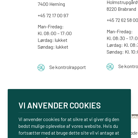
Holmstrupgårdv
7400 Herning
8220 Brabrand
+45 72 17 00 97
+45 72 62 58 0
Man-Fredag:
Man-Fredag:
Kl. 08:00 – 17:00
Kl. 08:30 – 17:
Lørdag: lukket
Lørdag: Kl. 08:
Søndag: lukket
Søndag:
Kl. 10
Se kontro
Se kontrolrapport
VI ANVENDER COOKIES
Vi anvender cookies for at sikre at vi giver dig den
bedst mulige oplevelse af vores website. Hvis du
Vi er glade
fortsætter med at bruge dette site vil vi antage at