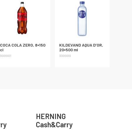
COCA COLA ZERO, 8×150
KILDEVAND AQUA D’OR,
cl
20×500 ml
300001
330000
HERNING
ry
Cash&Carry