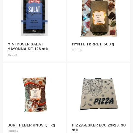
MINI POSER SALAT
MYNTE TØRRET, 500 g
MAYONNAISE, 126 stk
600019
612003
SORT PEBER KNUST, 1 kg
PIZZAÆSKER ECO 29×29, 90
stk
600049