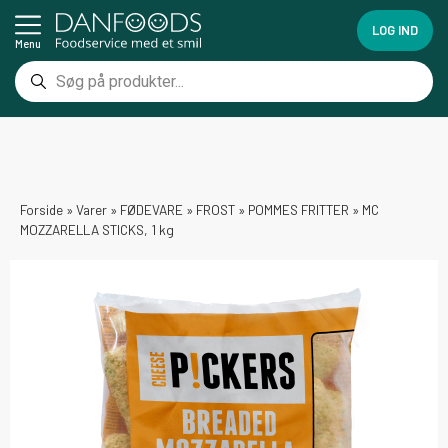
LOG IND
Menu
Forside
»
Varer
»
FØDEVARE
»
FROST
»
POMMES FRITTER
»
MC
MOZZARELLA STICKS, 1 kg