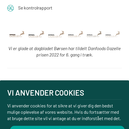
Se kontrolrapport
Vi er glade at dagbladet Børsen har tildelt Danfoods Gazelle
prisen 2022 for 6. gang i træk.
Login
VI ANVENDER COOKIES
PBS tilmelding
Om os
Vi anvender cookies for at sikre at vi giver dig den bedst
Kontakt
mulige oplevelse af vores website. Hvis du fortsætter med
Handelsbetingelser
at bruge dette site vil vi antage at du er indforstået med det.
Privatlivspolitik