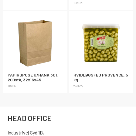
106029
PAPIRSPOSE U/HANK 30 l,
HVIDLØGSFED PROVENCE, 5
200stk, 32x16x45
kg
116109
230922
HEAD OFFICE
Industrivej Syd 1B,