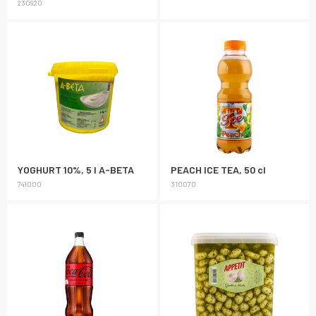
230920
YOGHURT 10%, 5 l A-BETA
PEACH ICE TEA, 50 cl
741000
310070