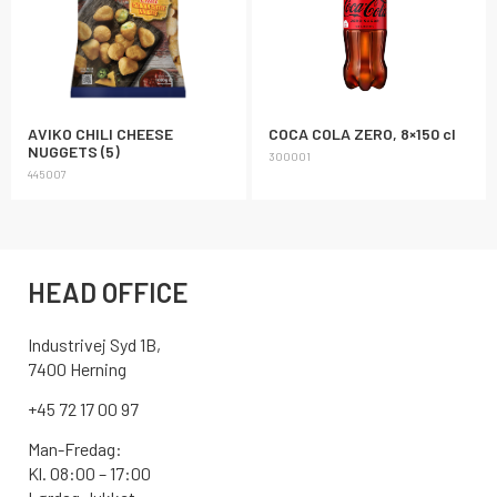
AVIKO CHILI CHEESE
COCA COLA ZERO, 8×150 cl
NUGGETS (5)
300001
445007
HEAD OFFICE
Industrivej Syd 1B,
7400 Herning
+45 72 17 00 97
Man-Fredag:
Kl. 08:00 – 17:00