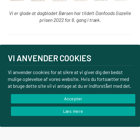
Vi er glade at dagbladet Børsen har tildelt Danfoods Gazelle
prisen 2022 for 6. gang i træk.
Login
VI ANVENDER COOKIES
PBS tilmelding
Om os
Vi anvender cookies for at sikre at vi giver dig den bedst
mulige oplevelse af vores website. Hvis du fortsætter med
Kontakt
at bruge dette site vil vi antage at du er indforstået med det.
Handelsbetingelser
Privatlivspolitik
Accepter
Læs mere
© Danfoods ApS – CVR 32771920