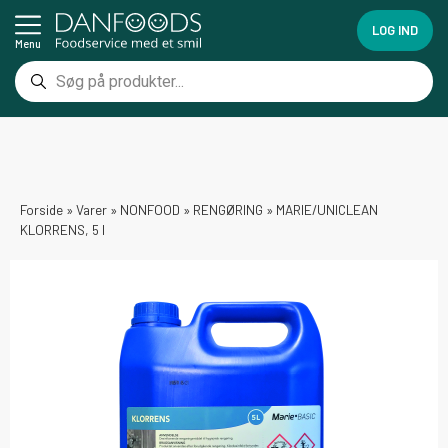
LOG IND
Menu
Forside
»
Varer
»
NONFOOD
»
RENGØRING
»
MARIE/UNICLEAN
KLORRENS, 5 l