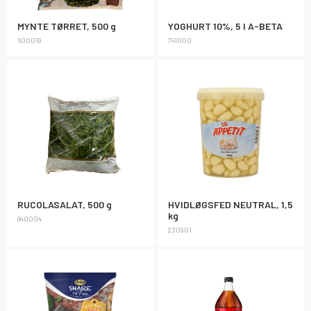
MYNTE TØRRET, 500 g
YOGHURT 10%, 5 l A-BETA
600019
741000
RUCOLASALAT, 500 g
HVIDLØGSFED NEUTRAL, 1,5
kg
840004
230901