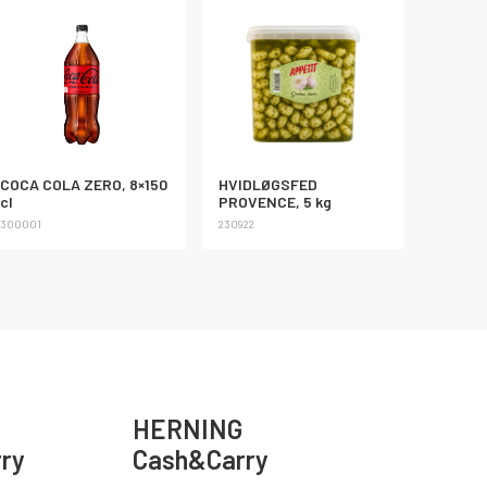
COCA COLA ZERO, 8×150
HVIDLØGSFED
cl
PROVENCE, 5 kg
300001
230922
HERNING
ry
Cash&Carry