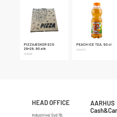
PIZZAÆSKER ECO
PEACH ICE TEA, 50 cl
29×29, 90 stk
310070
106029
HEAD OFFICE
AARHUS
Cash&Car
Industrivej Syd 1B,