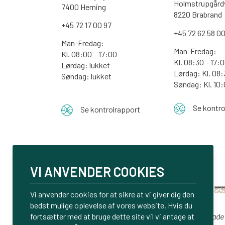
Holmstrupgårdv
7400 Herning
8220 Brabrand
+45 72 17 00 97
+45 72 62 58 0
Man-Fredag:
Man-Fredag:
Kl. 08:00 – 17:00
Kl. 08:30 – 17:
Lørdag: lukket
Lørdag: Kl. 08:
Søndag: lukket
Søndag:
Kl. 10
Se kontro
Se kontrolrapport
VI ANVENDER COOKIES
Vi anvender cookies for at sikre at vi giver dig den
bedst mulige oplevelse af vores website. Hvis du
Vi er glade
fortsætter med at bruge dette site vil vi antage at