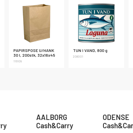
PAPIRSPOSE U/HANK
TUN I VAND, 800 g
30 l, 200stk, 32x16x45
208001
116109
AALBORG
ODENSE
ry
Cash&Carry
Cash&Car