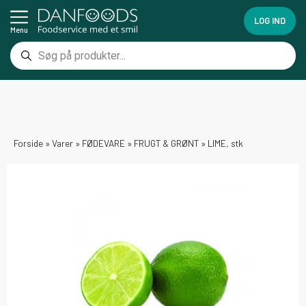
LOG IND
Menu
Forside
»
Varer
»
FØDEVARE
»
FRUGT & GRØNT
»
LIME, stk