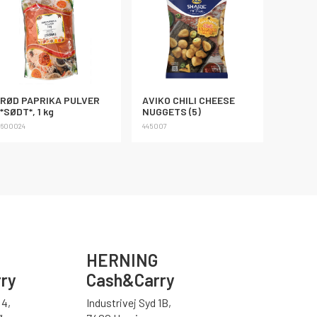
RØD PAPRIKA PULVER
AVIKO CHILI CHEESE
*SØDT*, 1 kg
NUGGETS (5)
600024
445007
HERNING
ry
Cash&Carry
4,
Industrivej Syd 1B,