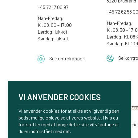
8220 Brabrand
+45 72 17 00 97
+45 72 62 58 0
Man-Fredag:
Man-Fredag:
Kl. 08:00 – 17:00
Kl. 08:30 – 17:
Lørdag: lukket
Lørdag: Kl. 08:
Søndag: lukket
Søndag:
Kl. 10
Se kontro
Se kontrolrapport
VI ANVENDER COOKIES
Vi anvender cookies for at sikre at vi giver dig den
bedst mulige oplevelse af vores website. Hvis du
Vi er glade
fortsætter med at bruge dette site vil vi antage at
du er indforstået med det.