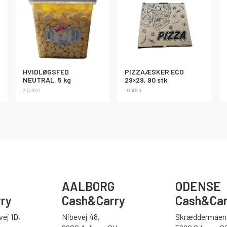
HVIDLØGSFED
PIZZAÆSKER ECO
NEUTRAL, 5 kg
29×29, 90 stk
230920
106029
AALBORG
ODENSE
ry
Cash&Carry
Cash&Car
ej 1D,
Nibevej 48,
Skræddermaen 