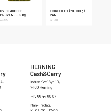
HVIDLØGSFED
FISKEFILET (70-100 g)
PROVENCE, 5 kg
PAN
230922
431001
HERNING
ry
Cash&Carry
4,
Industrivej Syd 1B,
Ø
7400 Herning
+45 88 44 80 07
Man-Fredag:
30
Kl. 08:00 – 17:00