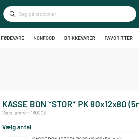
FØDEVARE
NONFOOD
DRIKKEVARER
FAVORITTER
KASSE BON *STOR* PK 80x12x80 (5rl
Varenummer:
180003
Vælg antal
KASSE BON *STOR* PK 80x12x80 (5rl. pk.)