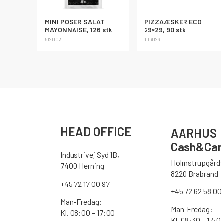
MINI POSER SALAT
PIZZAÆSKER ECO
MAYONNAISE, 126 stk
29×29, 90 stk
612003
106029
HEAD OFFICE
AARHUS
Cash&Car
Industrivej Syd 1B,
Holmstrupgårdv
7400 Herning
8220 Brabrand
+45 72 17 00 97
+45 72 62 58 0
Man-Fredag:
Man-Fredag:
Kl. 08:00 – 17:00
Kl. 08:30 – 17: