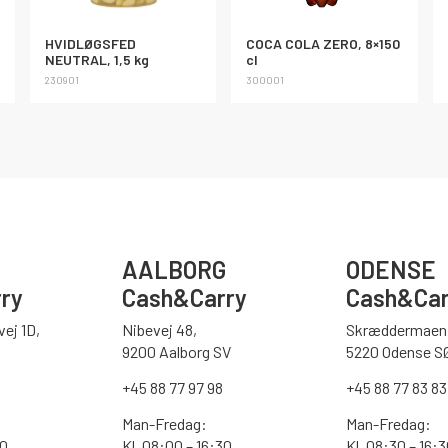
HVIDLØGSFED
COCA COLA ZERO, 8×150
NEUTRAL, 1,5 kg
cl
230901
300001
AALBORG
ODENSE
ry
Cash&Carry
Cash&Car
ej 1D,
Nibevej 48,
Skræddermaen 
9200 Aalborg SV
5220 Odense S
0
+45 88 77 97 98
+45 88 77 83 83
Man-Fredag:
Man-Fredag:
00
Kl. 08:00 – 16:30
Kl. 08:30 – 16: