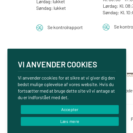
Lørdag: lukket
Lørdag: Kl. 08:
Søndag: lukket
Søndag:
Kl. 10
Se kontro
Se kontrolrapport
VI ANVENDER COOKIES
Vi anvender cookies for at sikre at vi giver dig den
bedst mulige oplevelse af vores website. Hvis du
Vi er glade
fortsætter med at bruge dette site vil vi antage at
du er indforstået med det.
Accepter
Login
P
Læs mere