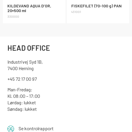
KILDEVAND AQUA D’OR,
FISKEFILET (70-100 g) PAN
20×500 ml
431001
330000
HEAD OFFICE
Industrivej Syd 1B,
7400 Herning
+45 72 17 00 97
Man-Fredag:
Kl. 08:00 – 17:00
Lørdag: lukket
Søndag: lukket
Se kontrolrapport