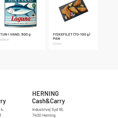
TUN I VAND, 800 g
FISKEFILET (70-100 g)
PAN
208001
431001
HERNING
ry
Cash&Carry
4,
Industrivej Syd 1B,
Ø
7400 Herning