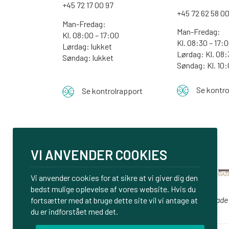
+45 72 17 00 97
+45 72 62 58 0
Man-Fredag:
Man-Fredag:
Kl. 08:00 – 17:00
Kl. 08:30 – 17:
Lørdag: lukket
Lørdag: Kl. 08:
Søndag: lukket
Søndag:
Kl. 10
Se kontro
Se kontrolrapport
VI ANVENDER COOKIES
Vi anvender cookies for at sikre at vi giver dig den
bedst mulige oplevelse af vores website. Hvis du
Vi er glade
fortsætter med at bruge dette site vil vi antage at
du er indforstået med det.