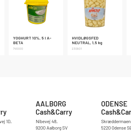
YOGHURT 10%, 5 l A-
HVIDLØGSFED
BETA
NEUTRAL, 1,5 kg
741000
230901
AALBORG
ODENSE
ry
Cash&Carry
Cash&Car
ej 1D,
Nibevej 48,
Skræddermaen 
9200 Aalborg SV
5220 Odense S