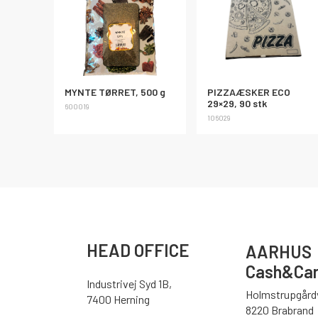
MYNTE TØRRET, 500 g
PIZZAÆSKER ECO
29×29, 90 stk
600019
106029
HEAD OFFICE
AARHUS
Cash&Car
Industrivej Syd 1B,
Holmstrupgårdv
7400 Herning
8220 Brabrand