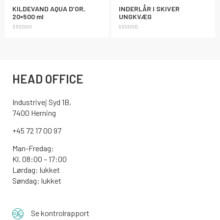
KILDEVAND AQUA D’OR,
INDERLÅR I SKIVER
20×500 ml
UNGKVÆG
330000
930000
HEAD OFFICE
Industrivej Syd 1B,
7400 Herning
+45 72 17 00 97
Man-Fredag:
Kl. 08:00 – 17:00
Lørdag: lukket
Søndag: lukket
Se kontrolrapport