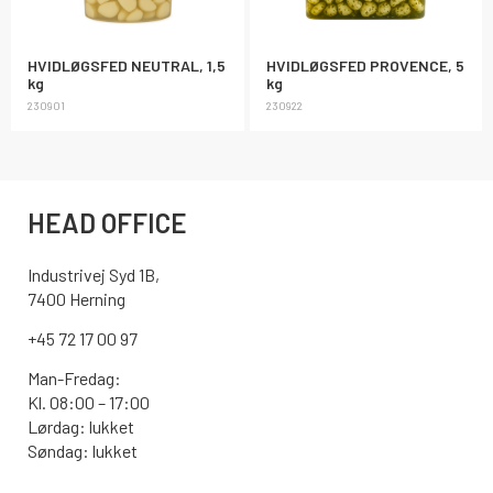
HVIDLØGSFED NEUTRAL, 1,5
HVIDLØGSFED PROVENCE, 5
kg
kg
230901
230922
HEAD OFFICE
Industrivej Syd 1B,
7400 Herning
+45 72 17 00 97
Man-Fredag:
Kl. 08:00 – 17:00
Lørdag: lukket
Søndag: lukket