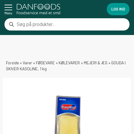
LOG IND
Menu
Forside
»
Varer
»
FØDEVARE
»
KØLEVARER
»
MEJERI & ÆG
»
GOUDA I
SKIVER KASOLINE, 1 kg