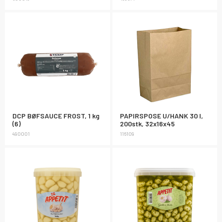
DCP BØFSAUCE FROST, 1 kg
PAPIRSPOSE U/HANK 30 l,
(6)
200stk, 32x16x45
490001
116109