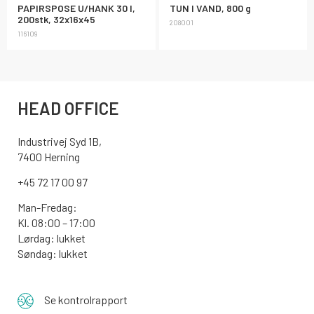
PAPIRSPOSE U/HANK 30 l,
TUN I VAND, 800 g
200stk, 32x16x45
208001
116109
HEAD OFFICE
Industrivej Syd 1B,
7400 Herning
+45 72 17 00 97
Man-Fredag:
Kl. 08:00 – 17:00
Lørdag: lukket
Søndag: lukket
Se kontrolrapport