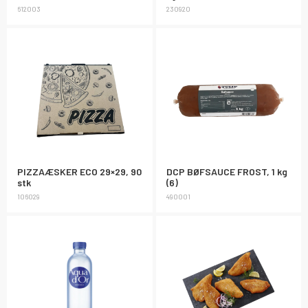
612003
230920
PIZZAÆSKER ECO 29×29, 90
DCP BØFSAUCE FROST, 1 kg
stk
(6)
106029
490001