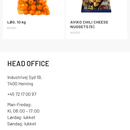
LØG, 10 kg
AVIKO CHILI CHEESE
NUGGETS (5)
810021
445007
HEAD OFFICE
Industrivej Syd 1B,
7400 Herning
+45 72 17 00 97
Man-Fredag:
Kl. 08:00 – 17:00
Lørdag: lukket
Søndag: lukket