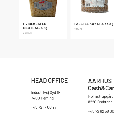
HVIDLØGSFED
FALAFEL KØYTAD, 830 g
NEUTRAL, 5 kg
483371
230920
HEAD OFFICE
AARHUS
Cash&Car
Industrivej Syd 1B,
Holmstrupgårdv
7400 Herning
8220 Brabrand
+45 72 17 00 97
+45 72 62 58 0