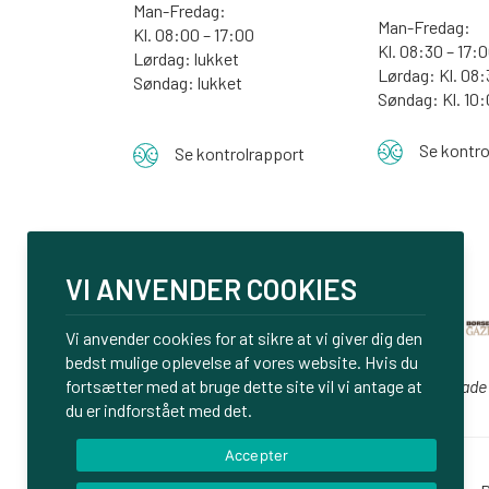
Man-Fredag:
Man-Fredag:
Kl. 08:00 – 17:00
Kl. 08:30 – 17:
Lørdag: lukket
Lørdag: Kl. 08:
Søndag: lukket
Søndag:
Kl. 10
Se kontro
Se kontrolrapport
VI ANVENDER COOKIES
Vi anvender cookies for at sikre at vi giver dig den
bedst mulige oplevelse af vores website. Hvis du
fortsætter med at bruge dette site vil vi antage at
Vi er glade
du er indforstået med det.
Accepter