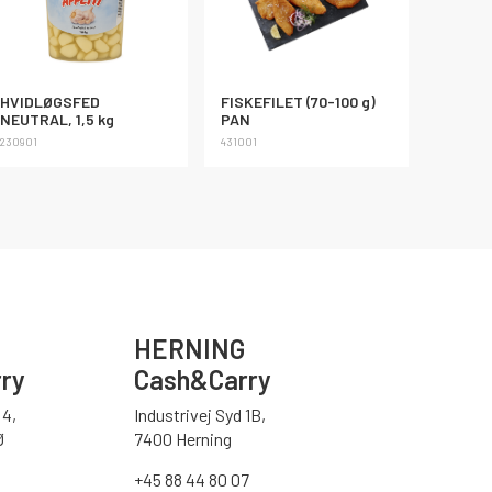
HVIDLØGSFED
FISKEFILET (70-100 g)
NEUTRAL, 1,5 kg
PAN
230901
431001
HERNING
ry
Cash&Carry
4,
Industrivej Syd 1B,
Ø
7400 Herning
+45 88 44 80 07