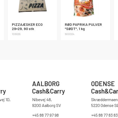
PIZZAÆSKER ECO
RØD PAPRIKA PULVER
29×29, 90 stk
*SØDT*, 1 kg
106029
600024
AALBORG
ODENSE
ry
Cash&Carry
Cash&Car
ej 1D,
Nibevej 48,
Skræddermaen 
9200 Aalborg SV
5220 Odense S
0
+45 88 77 97 98
+45 88 77 83 83