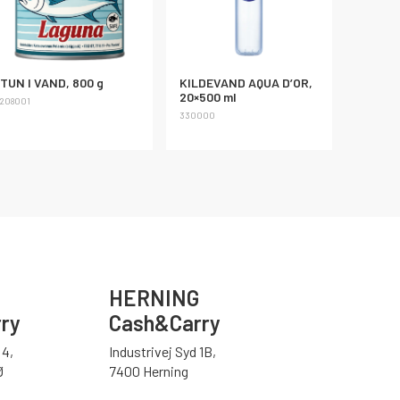
TUN I VAND, 800 g
KILDEVAND AQUA D’OR,
20×500 ml
208001
330000
HERNING
ry
Cash&Carry
4,
Industrivej Syd 1B,
Ø
7400 Herning