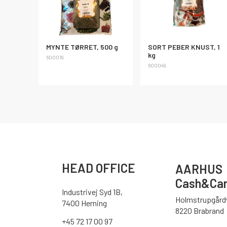
MYNTE TØRRET, 500 g
SORT PEBER KNUST, 1
kg
600019
600049
HEAD OFFICE
AARHUS
Cash&Car
Industrivej Syd 1B,
Holmstrupgårdv
7400 Herning
8220 Brabrand
+45 72 17 00 97