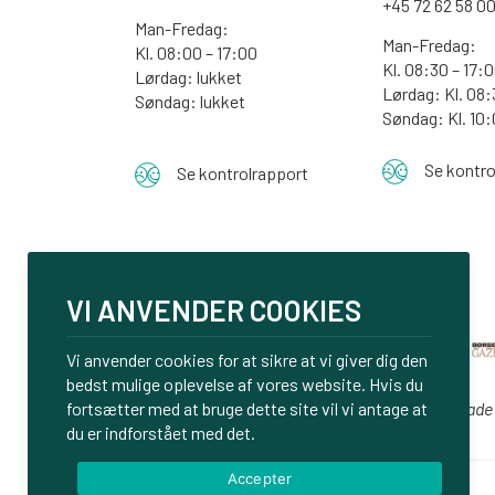
+45 72 62 58 0
Man-Fredag:
Man-Fredag:
Kl. 08:00 – 17:00
Kl. 08:30 – 17:
Lørdag: lukket
Lørdag: Kl. 08:
Søndag: lukket
Søndag:
Kl. 10
Se kontro
Se kontrolrapport
VI ANVENDER COOKIES
Vi anvender cookies for at sikre at vi giver dig den
bedst mulige oplevelse af vores website. Hvis du
fortsætter med at bruge dette site vil vi antage at
Vi er glade
du er indforstået med det.
Accepter