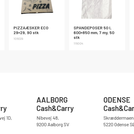
PIZZAÆSKER ECO
SPANDEPOSER 50 l,
29×29, 90 stk
600×850 mm, 7 my, 50
stk
106029
116004
AALBORG
ODENSE
ry
Cash&Carry
Cash&Car
ej 1D,
Nibevej 48,
Skræddermaen 
9200 Aalborg SV
5220 Odense S