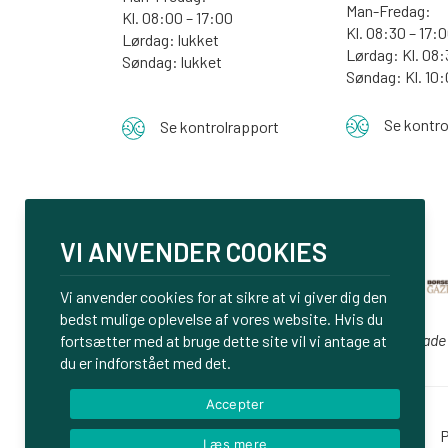
Man-Fredag:
Kl. 08:00 – 17:00
Kl. 08:30 – 17:
Lørdag: lukket
Lørdag: Kl. 08:
Søndag: lukket
Søndag:
Kl. 10
Se kontro
Se kontrolrapport
VI ANVENDER COOKIES
Vi anvender cookies for at sikre at vi giver dig den
bedst mulige oplevelse af vores website. Hvis du
Vi er glade
fortsætter med at bruge dette site vil vi antage at
du er indforstået med det.
Accepter
Login
P
Læs mere