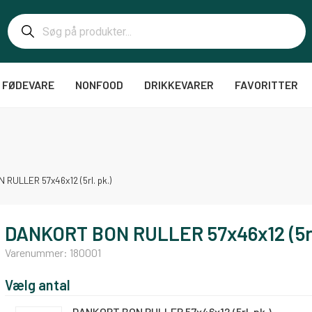
FØDEVARE
NONFOOD
DRIKKEVARER
FAVORITTER
RULLER 57x46x12 (5rl. pk.)
DANKORT BON RULLER 57x46x12 (5rl
Varenummer:
180001
Vælg antal
DANKORT BON RULLER 57x46x12 (5rl. pk.)