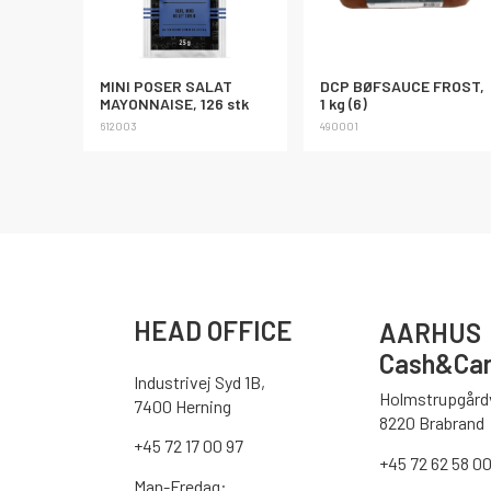
MINI POSER SALAT
DCP BØFSAUCE FROST,
MAYONNAISE, 126 stk
1 kg (6)
612003
490001
HEAD OFFICE
AARHUS
Cash&Car
Industrivej Syd 1B,
Holmstrupgårdv
7400 Herning
8220 Brabrand
+45 72 17 00 97
+45 72 62 58 0
Man-Fredag: