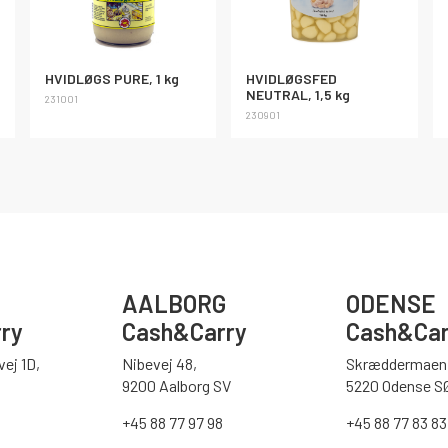
HVIDLØGS PURE, 1 kg
HVIDLØGSFED
NEUTRAL, 1,5 kg
231001
230901
AALBORG
ODENSE
ry
Cash&Carry
Cash&Car
ej 1D,
Nibevej 48,
Skræddermaen 
9200 Aalborg SV
5220 Odense S
0
+45 88 77 97 98
+45 88 77 83 83