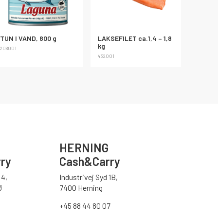
TUN I VAND, 800 g
LAKSEFILET ca.1,4 – 1,8
kg
208001
432001
HERNING
ry
Cash&Carry
4,
Industrivej Syd 1B,
Ø
7400 Herning
+45 88 44 80 07