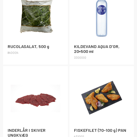
RUCOLASALAT, 500 g
KILDEVAND AQUA D’OR,
20×500 ml
840004
330000
INDERLÅR I SKIVER
FISKEFILET (70-100 g) PAN
UNGKVÆG
431001