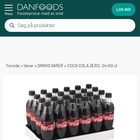
LOG IND
Menu
Forside
»
Varer
»
DRIKKEVARER
»
COCA COLA ZERO, 24×50 cl