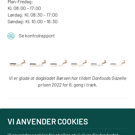
Man-Fredag:
Kl. 08:00 – 17:00
Lørdag: Kl. 08:30 – 17:00
Søndag: Kl. 10:00 – 16:30
Se kontrolrapport
Vi er glade at dagbladet Børsen har tildelt Danfoods Gazelle
prisen 2022 for 6. gang i træk.
Login
VI ANVENDER COOKIES
PBS tilmelding
Om os
Vi anvender cookies for at sikre at vi giver dig den bedst