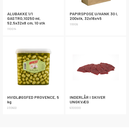
ALUBAKKE 1/1
PAPIRSPOSE U/HANK 30 l,
GASTRO,10250 ml,
200stk, 32x16x45
52,5x32x8 cm, 10 stk
116109
110014
HVIDLØGSFED PROVENCE, 5
INDERLÅR I SKIVER
kg
UNGKVÆG
230922
930000