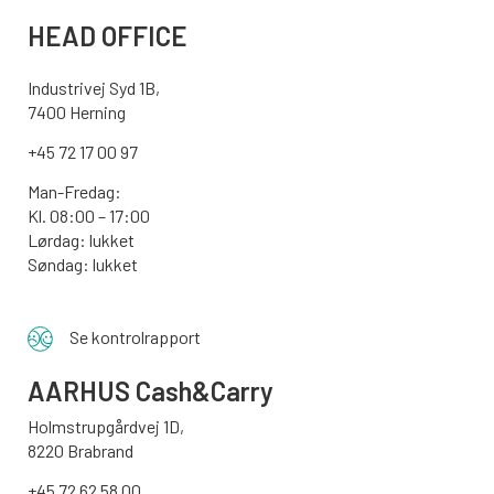
HEAD OFFICE
Industrivej Syd 1B,
7400 Herning
+45 72 17 00 97
Man-Fredag:
Kl. 08:00 – 17:00
Lørdag: lukket
Søndag: lukket
Se kontrolrapport
AARHUS
Cash&Carry
Holmstrupgårdvej 1D,
8220 Brabrand
+45 72 62 58 00