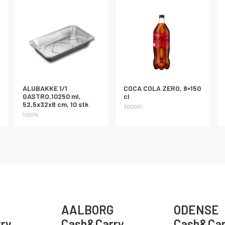
ALUBAKKE 1/1
COCA COLA ZERO, 8×150
GASTRO,10250 ml,
cl
52,5x32x8 cm, 10 stk
300001
110014
AALBORG
ODENSE
ry
Cash&Carry
Cash&Car