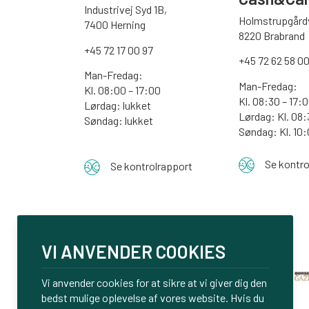
Industrivej Syd 1B,
Holmstrupgårdv
7400 Herning
8220 Brabrand
+45 72 17 00 97
+45 72 62 58 0
Man-Fredag:
Man-Fredag:
Kl. 08:00 – 17:00
Kl. 08:30 – 17:
Lørdag: lukket
Lørdag: Kl. 08:
Søndag: lukket
Søndag:
Kl. 10
Se kontro
Se kontrolrapport
VI ANVENDER COOKIES
Vi anvender cookies for at sikre at vi giver dig den
bedst mulige oplevelse af vores website. Hvis du