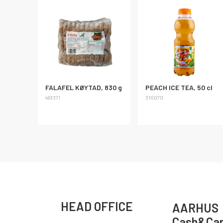
FALAFEL KØYTAD, 830 g
PEACH ICE TEA, 50 cl
483371
310070
HEAD OFFICE
AARHUS
Cash&Car