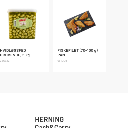
HVIDLØGSFED
FISKEFILET (70-100 g)
PROVENCE, 5 kg
PAN
230922
431001
HERNING
ry
Cash&Carry