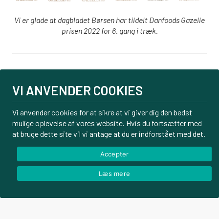
Vi er glade at dagbladet Børsen har tildelt Danfoods Gazelle
prisen 2022 for 6. gang i træk.
Login
VI ANVENDER COOKIES
PBS tilmelding
Om os
Vi anvender cookies for at sikre at vi giver dig den bedst
mulige oplevelse af vores website. Hvis du fortsætter med
Kontakt
at bruge dette site vil vi antage at du er indforstået med det.
Handelsbetingelser
Privatlivspolitik
Accepter
Læs mere
© Danfoods ApS – CVR 32771920