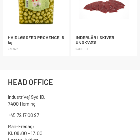
HVIDLØGSFED PROVENCE, 5
INDERLÅR I SKIVER
kg
UNGKVÆG
230922
930000
HEAD OFFICE
Industrivej Syd 1B,
7400 Herning
+45 72 17 00 97
Man-Fredag:
Kl. 08:00 – 17:00
Lørdag: lukket