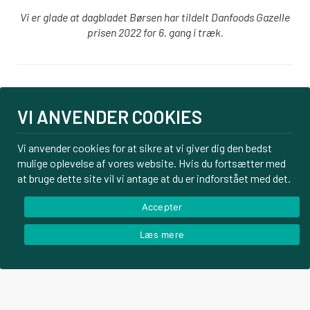
Vi er glade at dagbladet Børsen har tildelt Danfoods Gazelle
prisen 2022 for 6. gang i træk.
Login
VI ANVENDER COOKIES
PBS tilmelding
Om os
Vi anvender cookies for at sikre at vi giver dig den bedst
mulige oplevelse af vores website. Hvis du fortsætter med
Kontakt
at bruge dette site vil vi antage at du er indforstået med det.
Handelsbetingelser
Privatlivspolitik
Accepter
Læs mere
© Danfoods ApS – CVR 32771920