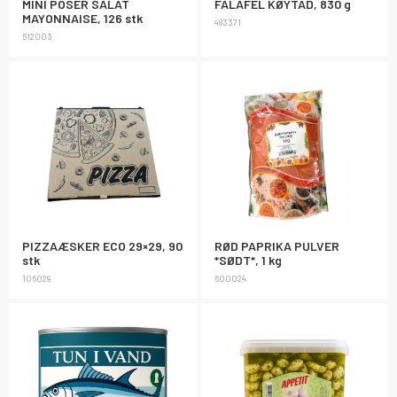
MINI POSER SALAT
FALAFEL KØYTAD, 830 g
MAYONNAISE, 126 stk
483371
612003
PIZZAÆSKER ECO 29×29, 90
RØD PAPRIKA PULVER
stk
*SØDT*, 1 kg
106029
600024