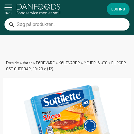
LOG IND
Menu
Forside
»
Varer
»
FØDEVARE
»
KØLEVARER
»
MEJERI & ÆG
»
BURGER
OST CHEDDAR, 10×20 g (12)