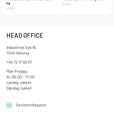
kg
431001
230922
HEAD OFFICE
Industrivej Syd 1B,
7400 Herning
+45 72 17 00 97
Man-Fredag:
Kl. 08:00 – 17:00
Lørdag: lukket
Søndag: lukket
Se kontrolrapport