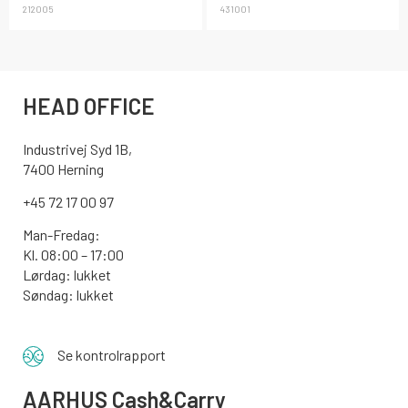
212005
431001
HEAD OFFICE
Industrivej Syd 1B,
7400 Herning
+45 72 17 00 97
Man-Fredag:
Kl. 08:00 – 17:00
Lørdag: lukket
Søndag: lukket
Se kontrolrapport
AARHUS
Cash&Carry