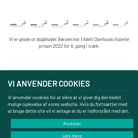
Vi er glade at dagbladet Børsen har tildelt Danfoods Gazelle
prisen 2022 for 6. gang i træk.
Login
VI ANVENDER COOKIES
PBS tilmelding
Om os
Vi anvender cookies for at sikre at vi giver dig den bedst
mulige oplevelse af vores website. Hvis du fortsætter med
Kontakt
at bruge dette site vil vi antage at du er indforstået med det.
Handelsbetingelser
Privatlivspolitik
Accepter
Læs mere