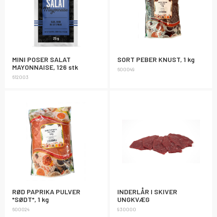
MINI POSER SALAT
SORT PEBER KNUST, 1 kg
MAYONNAISE, 126 stk
600049
612003
RØD PAPRIKA PULVER
INDERLÅR I SKIVER
*SØDT*, 1 kg
UNGKVÆG
600024
930000