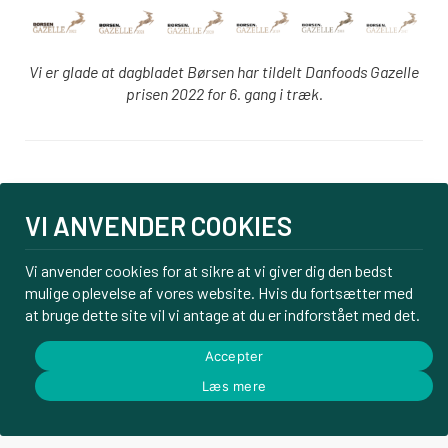
Vi er glade at dagbladet Børsen har tildelt Danfoods Gazelle
prisen 2022 for 6. gang i træk.
Login
VI ANVENDER COOKIES
PBS tilmelding
Om os
Vi anvender cookies for at sikre at vi giver dig den bedst
Kontakt
mulige oplevelse af vores website. Hvis du fortsætter med
Handelsbetingelser
at bruge dette site vil vi antage at du er indforstået med det.
Privatlivspolitik
Accepter
Læs mere
© Danfoods ApS – CVR 32771920