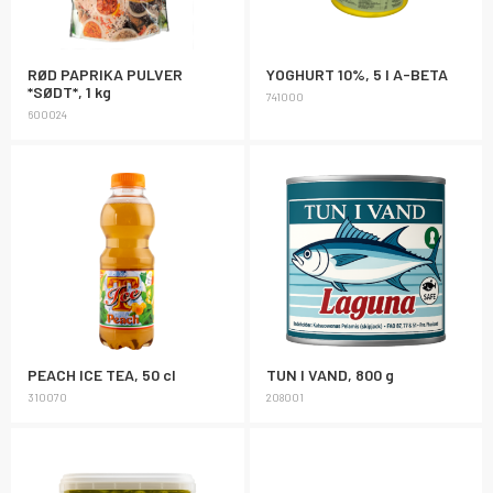
RØD PAPRIKA PULVER
YOGHURT 10%, 5 l A-BETA
*SØDT*, 1 kg
741000
600024
PEACH ICE TEA, 50 cl
TUN I VAND, 800 g
310070
208001