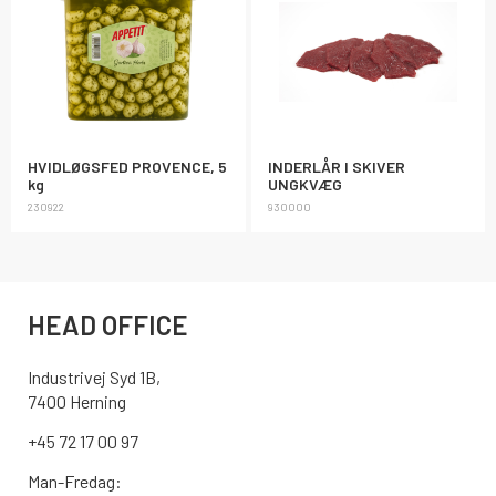
HVIDLØGSFED PROVENCE, 5
INDERLÅR I SKIVER
kg
UNGKVÆG
230922
930000
HEAD OFFICE
Industrivej Syd 1B,
7400 Herning
+45 72 17 00 97
Man-Fredag: