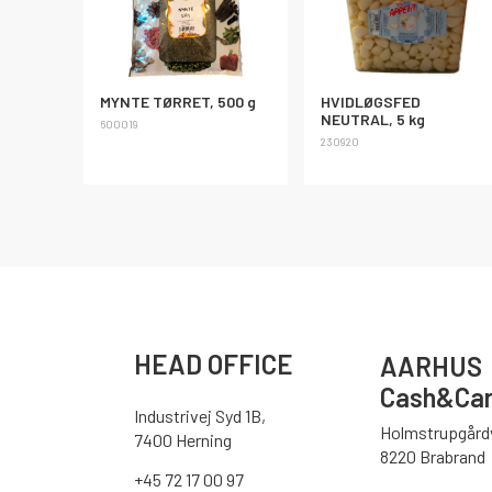
MYNTE TØRRET, 500 g
HVIDLØGSFED
NEUTRAL, 5 kg
600019
230920
HEAD OFFICE
AARHUS
Cash&Car
Industrivej Syd 1B,
Holmstrupgårdv
7400 Herning
8220 Brabrand
+45 72 17 00 97