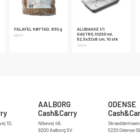
FALAFEL KØYTAD, 830 g
ALUBAKKE 1/1
GASTRO,10250 ml,
483371
52,5x32x8 cm, 10 stk
110014
AALBORG
ODENSE
ry
Cash&Carry
Cash&Car
ej 1D,
Nibevej 48,
Skræddermaen 
9200 Aalborg SV
5220 Odense S