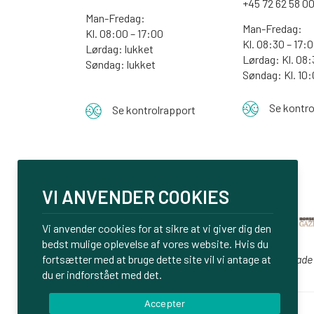
+45 72 62 58 0
Man-Fredag:
Man-Fredag:
Kl. 08:00 – 17:00
Kl. 08:30 – 17:
Lørdag: lukket
Lørdag: Kl. 08:
Søndag: lukket
Søndag:
Kl. 10
Se kontro
Se kontrolrapport
VI ANVENDER COOKIES
Vi anvender cookies for at sikre at vi giver dig den
bedst mulige oplevelse af vores website. Hvis du
fortsætter med at bruge dette site vil vi antage at
Vi er glade
du er indforstået med det.
Accepter