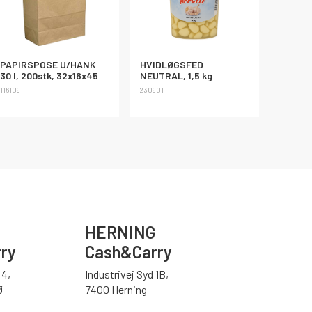
PAPIRSPOSE U/HANK
HVIDLØGSFED
30 l, 200stk, 32x16x45
NEUTRAL, 1,5 kg
116109
230901
HERNING
ry
Cash&Carry
4,
Industrivej Syd 1B,
Ø
7400 Herning