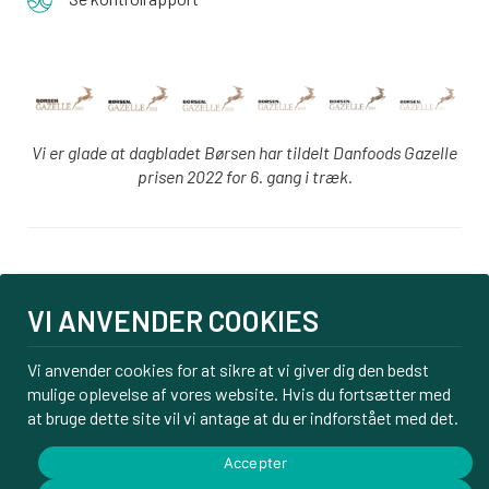
Vi er glade at dagbladet Børsen har tildelt Danfoods Gazelle
prisen 2022 for 6. gang i træk.
Login
VI ANVENDER COOKIES
PBS tilmelding
Om os
Vi anvender cookies for at sikre at vi giver dig den bedst
Kontakt
mulige oplevelse af vores website. Hvis du fortsætter med
Handelsbetingelser
at bruge dette site vil vi antage at du er indforstået med det.
Privatlivspolitik
Accepter