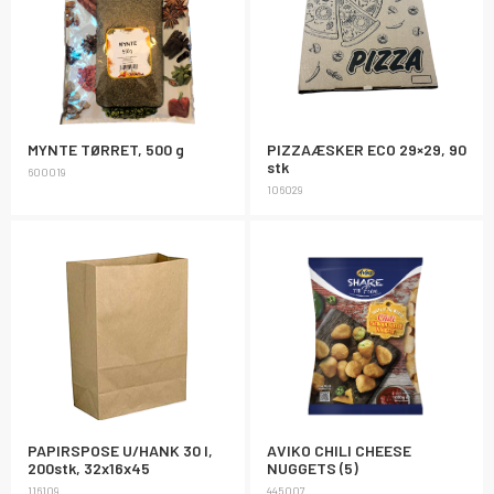
MYNTE TØRRET, 500 g
PIZZAÆSKER ECO 29×29, 90
stk
600019
106029
PAPIRSPOSE U/HANK 30 l,
AVIKO CHILI CHEESE
200stk, 32x16x45
NUGGETS (5)
116109
445007