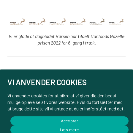
Vi er glade at dagbladet Børsen har tildelt Danfoods Gazelle
prisen 2022 for 6. gang i træk.
Login
VI ANVENDER COOKIES
PBS tilmelding
Om os
Vi anvender cookies for at sikre at vi giver dig den bedst
Kontakt
mulige oplevelse af vores website. Hvis du fortsætter med
Handelsbetingelser
at bruge dette site vil vi antage at du er indforstået med det.
Privatlivspolitik
Accepter
Læs mere