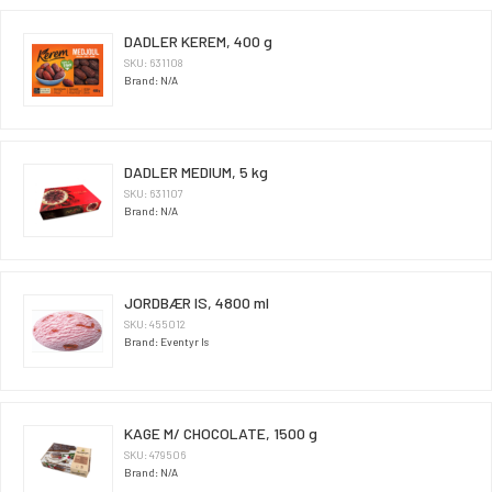
DADLER KEREM, 400 g
SKU: 631108
Brand: N/A
DADLER MEDIUM, 5 kg
SKU: 631107
Brand: N/A
JORDBÆR IS, 4800 ml
SKU: 455012
Brand: Eventyr Is
KAGE M/ CHOCOLATE, 1500 g
SKU: 479506
Brand: N/A